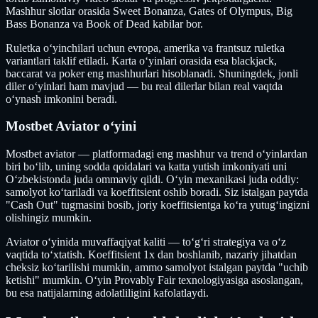
Mashhur slotlar orasida Sweet Bonanza, Gates of Olympus, Big
Bass Bonanza va Book of Dead kabilar bor.
Ruletka oʻyinchilari uchun evropa, amerika va frantsuz ruletka
variantlari taklif etiladi. Karta oʻyinlari orasida esa blackjack,
baccarat va poker eng mashhurlari hisoblanadi. Shuningdek, jonli
diler oʻyinlari ham mavjud — bu real dilerlar bilan real vaqtda
oʻynash imkonini beradi.
Mostbet Aviator oʻyini
Mostbet aviator — platformadagi eng mashhur va trend oʻyinlardan
biri boʻlib, uning sodda qoidalari va katta yutish imkoniyati uni
Oʻzbekistonda juda ommaviy qildi. Oʻyin mexanikasi juda oddiy:
samolyot koʻtariladi va koeffitsient oshib boradi. Siz istalgan paytda
"Cash Out" tugmasini bosib, joriy koeffitsientga koʻra yutugʻingizni
olishingiz mumkin.
Aviator oʻyinida muvaffaqiyat kaliti — toʻgʻri strategiya va oʻz
vaqtida toʻxtatish. Koeffitsient 1x dan boshlanib, nazariy jihatdan
cheksiz koʻtarilishi mumkin, ammo samolyot istalgan paytda "uchib
ketishi" mumkin. Oʻyin Provably Fair texnologiyasiga asoslangan,
bu esa natijalarning adolatliligini kafolatlaydi.