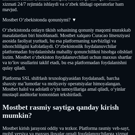
xizmati 24/7 rejimida ishlaydi va oʻzbek tilidagi operatorlar ham
mavjud.
Mostbet Oʻzbekistonda qonuniymi?
▼
Oʻzbekistonda onlayn tikish sohasining qonuniy maqomi murakkab
masalalardan biri hisoblanadi. Mostbet xalqaro Curacao litsenziyasi
asosida faoliyat yuritadi, bu esa platformaning xavfsizligi va
ishonchliligini kafolatlaydi. Oʻzbekistonlik foydalanuvchilar
platformadan foydalanishda mahalliy qonunchilikni hisobga olishlari
lozim. Mostbet oʻzbekiston foydalanuvchilari uchun maxsus shartlar
va toʻlov usullarini taklif etadi, bu esa platformadan foydalanishni
qulay qiladi.
Platforma SSL shifrlash texnologiyasidan foydalanadi, barcha
shaxsiy maʼlumotlar va moliyaviy operatsiyalar himoyalangan.
Mostbet halol va adolatli oʻyin tamoyillariga amal qiladi, oʻyinlar
mustaqil auditorlar tomonidan tekshiriladi.
Mostbet rasmiy saytiga qanday kirish
mumkin?
Mostbet kirish jarayoni oddiy va tezkor. Platforma rasmiy veb-sayt,
mobil versiya va maxsus ilovalar orqali foydalanuvchilarga xizmat