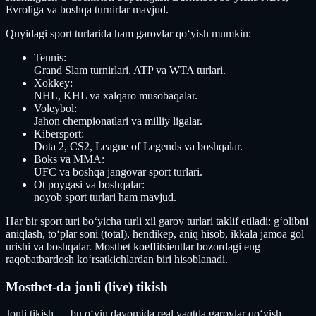
Evroliga va boshqa turnirlar mavjud.
Quyidagi sport turlarida ham garovlar qoʻyish mumkin:
Tennis:
Grand Slam turnirlari, ATP va WTA turlari.
Xokkey:
NHL, KHL va xalqaro musobaqalar.
Voleybol:
Jahon chempionatlari va milliy ligalar.
Kibersport:
Dota 2, CS2, League of Legends va boshqalar.
Boks va MMA:
UFC va boshqa jangovar sport turlari.
Ot poygasi va boshqalar:
noyob sport turlari ham mavjud.
Har bir sport turi boʻyicha turli xil garov turlari taklif etiladi: gʻolibni
aniqlash, toʻplar soni (total), hendikep, aniq hisob, ikkala jamoa gol
urishi va boshqalar. Mostbet koeffitsientlar bozordagi eng
raqobatbardosh koʻrsatkichlardan biri hisoblanadi.
Mostbet-da jonli (live) tikish
Jonli tikish — bu oʻyin davomida real vaqtda garovlar qoʻyish