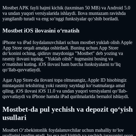
Mostbet APK fayli hajmi kichik (taxminan 50 MB) va Android 5.0
va undan yuqori versiyalarida ishlaydi. Ilova muntazam ravishda
yangilanib turadi va eng soʻnggi funksiyalar qoʻshib boriladi.
Mostbet iOS ilovasini oʻrnatish
iPhone va iPad foydalanuvchilari uchun mostbet yuklab olish Apple
App Store orqali amalga oshiriladi. Buning uchun App Store
doʻkonini oching, qidiruv maydoniga "Mostbet" deb yozing va
rasmiy ilovani toping. "Yuklab olish" tugmasini bosing va
oʻrnatishni kuting. iOS ilovasi ham barcha funksiyalarni toʻliq
qoʻllab-quvvatlaydi.
Agar App Store-da ilovani topa olmasangiz, Apple ID hisobingiz
mintaqasini tekshiring yoki rasmiy saytdagi koʻrsatmalarga amal
qiling. iOS ilovasi iOS 11.0 va undan yuqori versiyalarni qoʻllab-
quvvatlaydi va iPhone hamda iPad qurilmalarida bemalol ishlaydi.
Mostbet-da pul yechish va depozit qoʻyish
usullari
Mostbet Oʻzbekistonlik foydalanuvchilar uchun mahalliy toʻlov
usullarini taqdim etadi, bu esa pul kiritish va yechish jarayonini oson