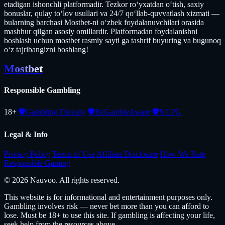
etadigan ishonchli platformadir. Tezkor roʻyxatdan oʻtish, saxiy
bonuslar, qulay toʻlov usullari va 24/7 qoʻllab-quvvatlash xizmati —
bularning barchasi Mostbet-ni oʻzbek foydalanuvchilari orasida
mashhur qilgan asosiy omillardir. Platformadan foydalanishni
boshlash uchun mostbet rasmiy sayti ga tashrif buyuring va bugunoq
oʻz tajribangizni boshlang!
Mostbet
Responsible Gambling
18+
🛡️
Gambling Therapy
🛡️
BeGambleAware
🛡️
NCPG
Legal & Info
Privacy Policy
Terms of Use
Affiliate Disclosure
How We Rate
Responsible Gaming
© 2026 Nauvoo. All rights reserved.
This website is for informational and entertainment purposes only.
Gambling involves risk — never bet more than you can afford to
lose. Must be 18+ to use this site. If gambling is affecting your life,
seek help from the resources above.