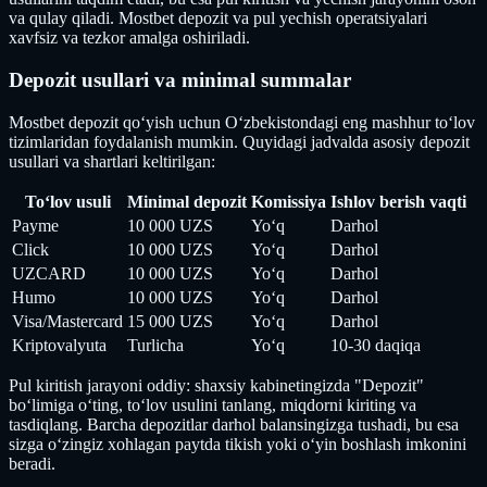
va qulay qiladi. Mostbet depozit va pul yechish operatsiyalari
xavfsiz va tezkor amalga oshiriladi.
Depozit usullari va minimal summalar
Mostbet depozit qoʻyish uchun Oʻzbekistondagi eng mashhur toʻlov
tizimlaridan foydalanish mumkin. Quyidagi jadvalda asosiy depozit
usullari va shartlari keltirilgan:
Toʻlov usuli
Minimal depozit
Komissiya
Ishlov berish vaqti
Payme
10 000 UZS
Yoʻq
Darhol
Click
10 000 UZS
Yoʻq
Darhol
UZCARD
10 000 UZS
Yoʻq
Darhol
Humo
10 000 UZS
Yoʻq
Darhol
Visa/Mastercard
15 000 UZS
Yoʻq
Darhol
Kriptovalyuta
Turlicha
Yoʻq
10-30 daqiqa
Pul kiritish jarayoni oddiy: shaxsiy kabinetingizda "Depozit"
boʻlimiga oʻting, toʻlov usulini tanlang, miqdorni kiriting va
tasdiqlang. Barcha depozitlar darhol balansingizga tushadi, bu esa
sizga oʻzingiz xohlagan paytda tikish yoki oʻyin boshlash imkonini
beradi.